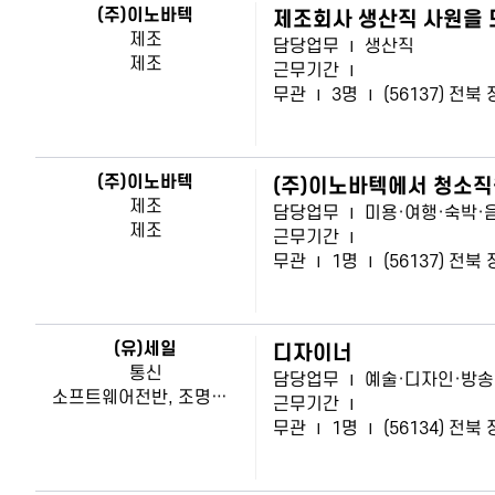
(주)이노바텍
제조회사 생산직 사원을 
제조
담당업무
|
생산직
제조
근무기간
|
무관
|
3명
|
(56137) 전
(주)이노바텍
(주)이노바텍에서 청소직
제조
담당업무
|
미용·여행·숙박·
제조
근무기간
|
무관
|
1명
|
(56137) 전
(유)세일
디자이너
통신
담당업무
|
예술·디자인·방송
소프트웨어전반, 조명등 제작설치 등
근무기간
|
무관
|
1명
|
(56134) 전북