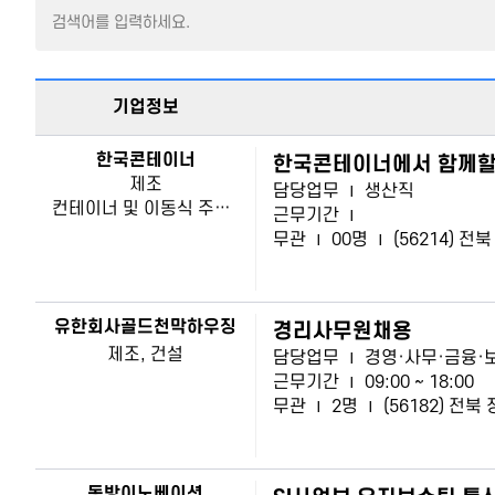
기업정보
한국콘테이너
한국콘테이너에서 함께할 
제조
담당업무
|
생산직
컨테이너 및 이동식 주택 제작, 일반 주택 건축
근무기간
|
무관
|
00명
|
(56214) 
유한회사골드천막하우징
경리사무원채용
제조, 건설
담당업무
|
경영·사무·금융·
근무기간
|
09:00 ~ 18:00
무관
|
2명
|
(56182) 전
동방이노베이션