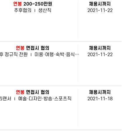
연봉
200~250만원
채용시까지
추후협의
|
생산직
2021-11-22
연봉
면접시 협의
채용시까지
후 정규직 전환
|
미용·여행·숙박·음식·경비·청소직
2021-11-22
연봉
면접시 협의
채용시까지
리랜서
|
예술·디자인·방송·스포츠직
2021-11-18