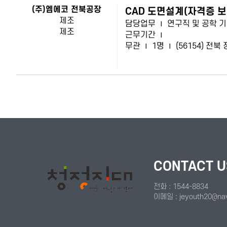
(주)엠에코 전북공장
CAD 도면설계(자격증 보
제조
담당업무
|
연구직 및 공학 
제조
근무기간
|
무관
|
1명
|
(56154) 전북
처음
맨끝
CONTACT U
전화 : 1544-8834
이메일 : jeyouth20@na