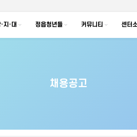
·지·대
정읍청년들
커뮤니티
센터
채용공고