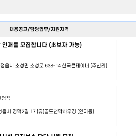
채용공고/담당업무/지원자격
인재를 모집합니다 (초보자 가능)
전북 정읍시 소성면 소성로 638-14 한국콘테이너 (주천리)
보험직
북 정읍시 명덕2길 17 (유)골드천막하우징 (연지동)