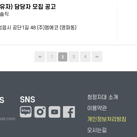
유자) 담당자 모집 공고
기술직
 정읍시 공단1길 48 (주)엠에코 (영파동)
1
3
4
2
청정지대 소개
SNS
S
이용약관
ver.com
개인정보처리방침
오시는길