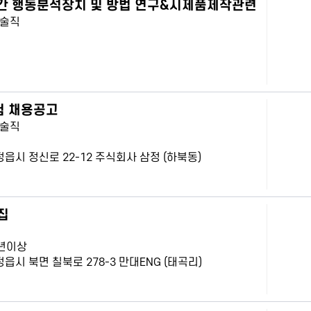
간 행동분석장치 및 방법 연구&시제품제작관련
기술직
험 채용공고
기술직
 정읍시 정신로 22-12 주식회사 삼정 (하북동)
집
년이상
 정읍시 북면 칠북로 278-3 만대ENG (태곡리)