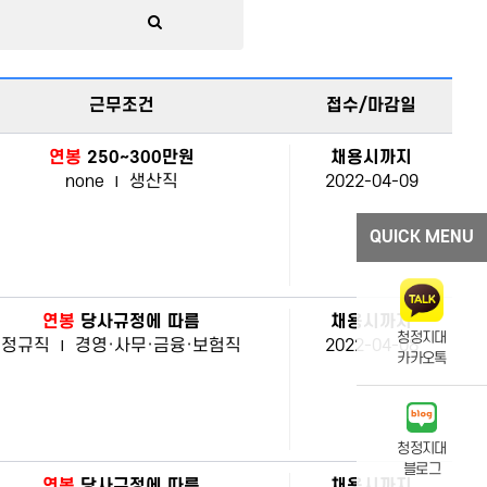
근무조건
접수/마감일
연봉
250~300만원
채용시까지
none
|
생산직
2022-04-09
QUICK MENU
연봉
당사규정에 따름
채용시까지
청정지대
정규직
|
경영·사무·금융·보험직
2022-04-08
카카오톡
청정지대
블로그
연봉
당사규정에 따름
채용시까지