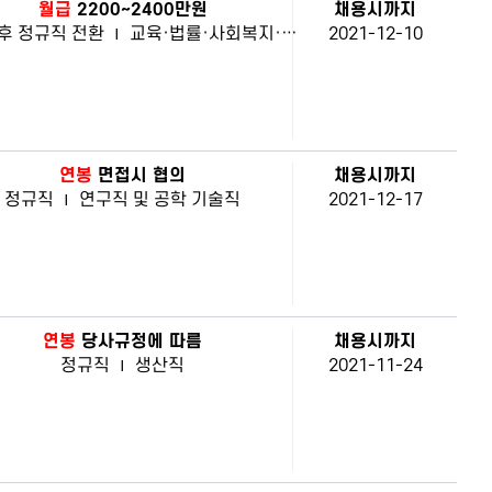
월급
2200~2400만원
채용시까지
후 정규직 전환
|
교육·법률·사회복지·경찰·소방직 및 군인
2021-12-10
연봉
면접시 협의
채용시까지
정규직
|
연구직 및 공학 기술직
2021-12-17
연봉
당사규정에 따름
채용시까지
정규직
|
생산직
2021-11-24