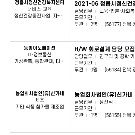
정읍시정신건강복지센터
2021-06 정읍시정신
서비스·교육
담당업무
|
교육·법률·사회복
정신건강증진사업, 자살예방사업
근무기간
|
무관
|
2명
|
(56177) 전
동방이노베이션
H/W 회로설계 담당 모집
IT·정보통신
담당업무
|
연구직 및 공학 
기상관측, 통합관제, 디지털농업, 기타 정보통신 통합관리시스템, 전기.전자하드웨어, 프로그램 소프트웨어
근무기간
|
무관
|
0명
|
(56134) 전
농업회사법인(유)신가네
농업회사법인(유)신가네
제조
담당업무
|
생산직
기타 식품 첨가물 제조업
근무기간
|
무관
|
1명
|
(56155) 전