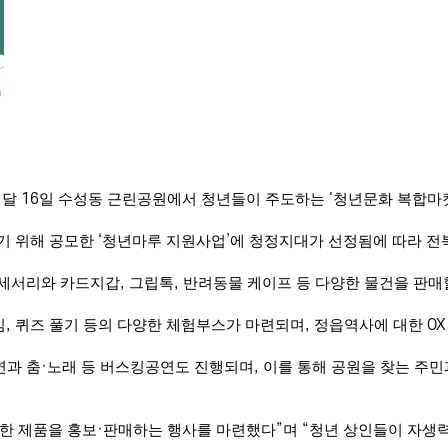
이달
16
일 수성동 근린공원에서 청년들이 주도하는
'
청년문화 복합마
기 위해 공모한
‘
청년마루 지원사업
’
에 청정지대가 선정됨에 따라 
액세서리와 카드지갑
,
그립톡
,
반려동물 케이프 등 다양한 물건을 판매
임
,
퀴즈 풀기 등의 다양한 체험부스가 마련되며
,
정읍역사에 대한
O
연과 춤
·
노래 등 버스킹공연도 진행되며
,
이를 통해 공원을 찾는 주
한 제품을 홍보
·
판매하는 행사를 마련했다
”
며
“
청년 상인들이 자생