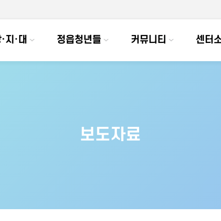
·지·대
정읍청년들
커뮤니티
센터
보도자료