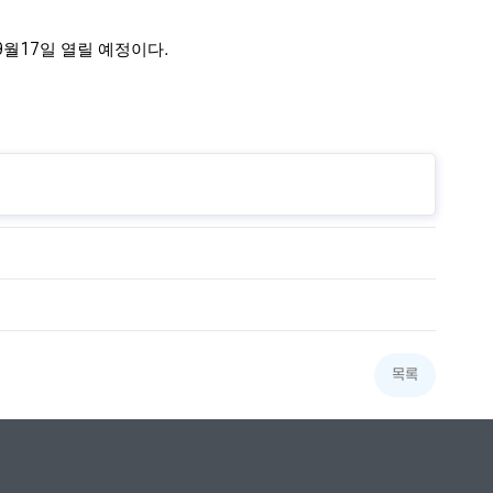
9
월
17
일 열릴 예정이다
.
목록