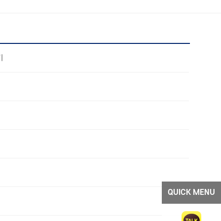
기
QUICK MENU