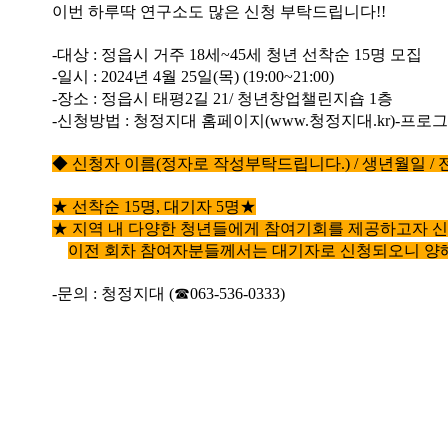
이번 하루딱 연구소도 많은 신청 부탁드립니다
!!
-
대상
:
정읍시 거주
18
세
~45
세 청년 선착순
15
명 모집
-
일시
: 2024
년
4
월
25
일
(
목
) (19:00~21:00)
-
장소
:
정읍시 태평
2
길
21/
청년창업챌린지숍
1
층
-
신청방법
:
청정지대 홈페이지
(www.
청정지대
.kr)-
프로그
◆
신청자 이름
(
정자로 작성부탁드립니다
.) /
생년월일
/
★
선착순
15
명
,
대기자
5
명
★
★
지역 내 다양한 청년들에게 참여기회를 제공하고자 
이전 회차 참여자분들께서는 대기자로 신청되오니 양
-
문의
:
청정지대
(
☎
063-536-0333)