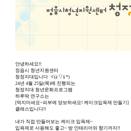
안녕하세요
!!
정읍시 청년지원센터
청정지대입니다
ヾ
(
≧▽≦
*)
24
년
4
월
25
일
(
목
)
에 진행되는
청정지대 청년문화프로그램
하루딱 연구소는
[
먹지마세요
~
피부에 양보하세요
!
케이크입욕제 만들기
]
클래스입니다
!!
내가 직접 만들어보는 케이크 입욕제
~
입욕제로 사용해도 좋고
~
방 인테리어와 향기까지
!!