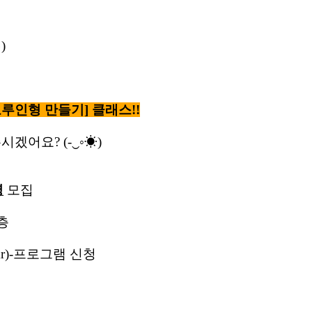
๑
)
모루인형 만들기
]
클래스
!!
주시겠어요
? (-
‿◦☀
)
명
모집
층
r)-
프로그램 신청