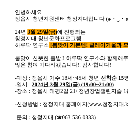
안녕하세요
정읍시 청년지원센터 청정지대입니다
(
๑
・
‿
・
24
년
3
월
29
일
(
금
)
에 진행되는
청정지대 청년문화프로그램
하루딱 연구소
[
봄맞이 기분템
!
클레이거울과 
봄맞이 산뜻한 출발
!!
하루딱 연구소와 함께해
많은 참여 기다리겠습니다
!!
감사합니다
!
-
대상
:
정읍시 거주
18
세
~45
세 청년
선착순
15
-
일시
:
2024
년
3
월
29
일
(
금
) (19:00~21:00)
-
장소
:
정읍시 태평
2
길
21/
청년창업챌린지숍
1
-
신청방법
:
청정지대 홈페이지
(www.
청정지대
.k
-
문의
:
청정지대
(
☎
063-536-0333)