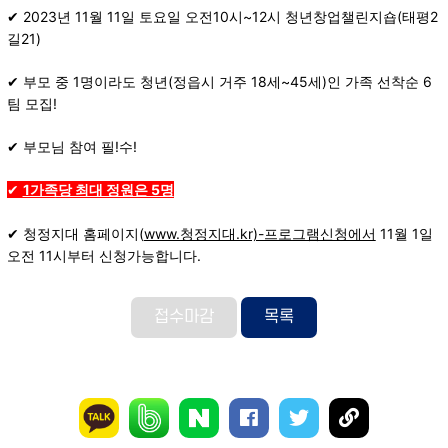
✔ 2023년 11월 11일 토요일 오전10시~12시 청년창업챌린지숍(태평2
길21)
✔ 부모 중 1명이라도 청년(정읍시 거주 18세~45세)인 가족 선착순 6
팀 모집!
✔ 부모님 참여 필!수!
✔
1
가족당 최대 정원은 5명
✔ 청정지대 홈페이지(
www.청정지대.kr)-프로그램신청에서
11월 1일
오전 11시부터 신청가능합니다.
접수마감
목록