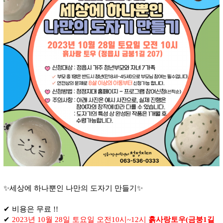
✨
세상에 하나뿐인 나만의 도자기 만들기
✨
✔
비용은 무료
!!
✔
2023
년
10
월
28
일 토요일 오전
10
시
~12
시
흙사랑토우
(
금붕
1
길