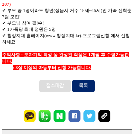
207)
✔
부모 중
1
명이라도 청년
(
정읍시 거주
18
세
~45
세
)
인 가족 선착순
7
팀 모집
!
✔
부모님 참여 필
!
수
!
✔
1
가족당 최대 정원은
5
명
✔
청정지대 홈페이지
(www.
청정지대
.kr)-
프로그램신청 에서 신청
하세요
주의사항 :
도자기의 특성 상 완성된 작품은 1개월 후
수령가능합
니다.
: 8살 이상의 아동부터 신청 가능합니다.
접수마감
목록