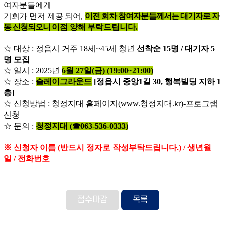
여자분들에게
기회가 먼저 제공 되어
,
이전 회차 참여자분들께서는 대기자로 자
동 신청되오니
이점 양해 부탁드립니다
.
☆
대상
:
정읍시 거주
18
세
~45
세 청년
선착순
15
명
/
대기자
5
명 모집
☆
일시
: 2025
년
6
월 2
7
일
(금
) (19:00~21:00)
☆
장소
:
슬레이그라운드
[정읍시 중앙1길 30, 행복빌딩 지하 1
층]
☆
신청방법
:
청정지대 홈페이지
(www.
청정지대
.kr)-
프로그램
신청
☆
문의
:
청정지대
(
☎
063-536-0333)
※
신청자 이름
(
반드시 정자로 작성부탁드립니다
.) /
생년월
일
/
전화번호
접수마감
목록