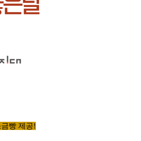
소금빵 제공!