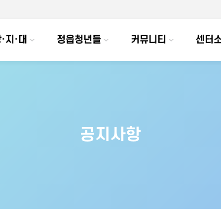
·지·대
정읍청년들
커뮤니티
센터
공지사항