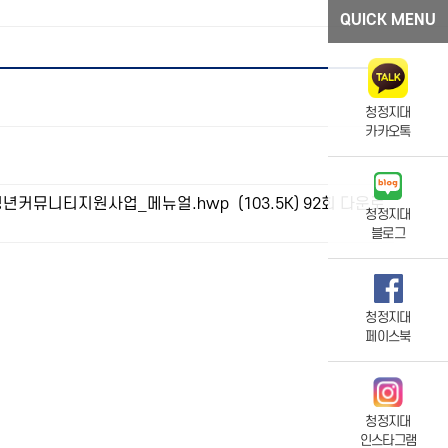
QUICK MENU
청정지대
카카오톡
청년커뮤니티지원사업_메뉴얼.hwp
(103.5K)
92회 다운로
청정지대
블로그
청정지대
페이스북
청정지대
인스타그램