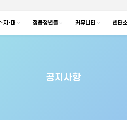
·지·대
정읍청년들
커뮤니티
센터
공지사항