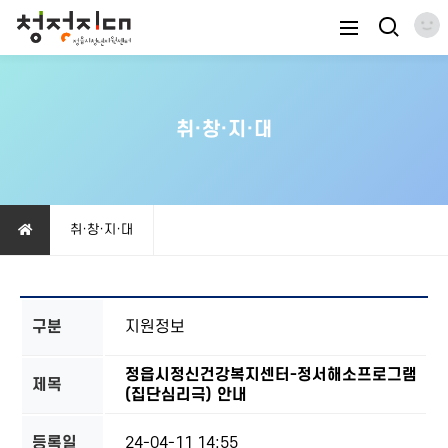
취·창·지·대
취·창·지·대
구분
지원정보
정읍시정신건강복지센터-정서해소프로그램
제목
(집단심리극) 안내
등록일
24-04-11 14:55