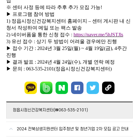
집
※
센터 사정 등에 따라 추후 추가 모집 가능
!
▶
프로그램 참여 방법
1)
정읍시정신건강복지센터 홈페이지
–
센터 게시판 내 신
청서 작성하여 메일 또는 팩스 발송
2)
네이버폼을 통한 신청 접수
:
https://naver.me/5hJSTJls
3)
유선 접수
:
상기 두 방법이 어려울 경우에만 진행
▶
접수 기간
: 2024
년
3
월
25
일
(
월
) ~ 4
월
19
일
(
금
), 4
주간
진행
▶
결과 발표
: 2024
년
4
월
24
일
(
수
),
개별 연락 예정
▶
문의
: 063-535-2101(
정읍시정신건강복지센터
)
정읍시정신건강복지센터(☎063-535-2101)
2024 전북상생지원센터 입주청년 및 청년기업 2차 모집 공고 안내