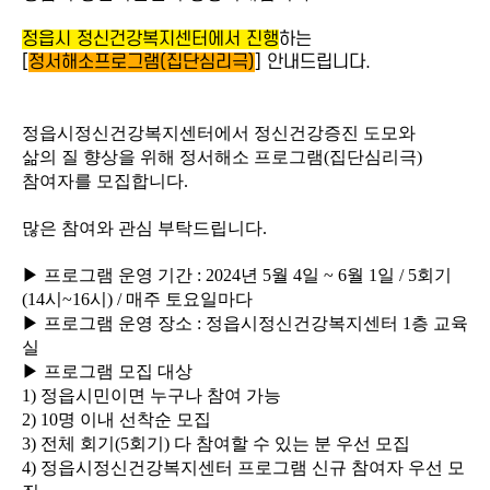
정읍시 정신건강복지센터에서 진행
하는
[
정서해소프로그램(집단심리극)
] 안내드립니다.
정읍시정신건강복지센터에서 정신건강증진 도모와
삶의 질 향상을 위해 정서해소 프로그램
(
집단심리극
)
참여자를 모집합니다
.
많은 참여와 관심 부탁드립니다
.
▶
프로그램 운영 기간
: 2024
년
5
월
4
일
~ 6
월
1
일
/ 5
회기
(14
시
~16
시
) /
매주 토요일마다
▶
프로그램 운영 장소
:
정읍시정신건강복지센터
1
층 교육
실
▶
프로그램 모집 대상
1)
정읍시민이면 누구나 참여 가능
2) 10
명 이내 선착순 모집
3)
전체 회기
(5
회기
)
다 참여할 수 있는 분 우선 모집
4)
정읍시정신건강복지센터 프로그램 신규 참여자 우선 모