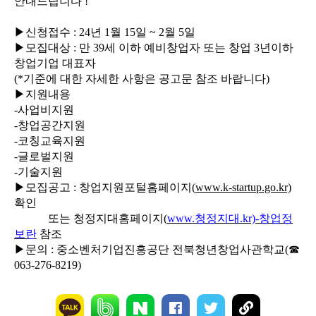
안내드립니다
!
▶
신청접수
: 24
년
1
월
15
일
~ 2
월
5
일
▶
모집대상
:
만
39
세 이하 예비창업자 또는 창업
3
년이하
창업기업 대표자
(*
기준에 대한 자세한 사항은 공고문 참조 바랍니다
)
▶
지원내용
-
사업비지원
-
창업공간지원
-
코칭교육지원
-
글로벌지원
-
기술지원
▶
모집공고
:
창업지원포털홈페이지
(
www.k-startup.go.kr)
확인
또는 청정지대홈페이지
(
www.
청정지대
.kr)-
창업정
보란
참조
▶
문의
:
중소벤처기업진흥공단 전북청년창업사관학교
(
☎
063-276-8219)